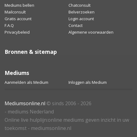
Mediums bellen
Chatconsult
Mailconsult
Belverzoeken
Gratis account
Login account
F.A.Q
Contact
Privacybeleid
Algemene voorwaarden
Bronnen & sitemap
Mediums
Aanmelden als Medium
Inloggen als Medium
Mediumsonline.nl
© sinds 2006 - 2026
- mediums Nederland
Online live hulplijn:online mediums geven inzicht in uw
toekomst - mediumsonline.nl