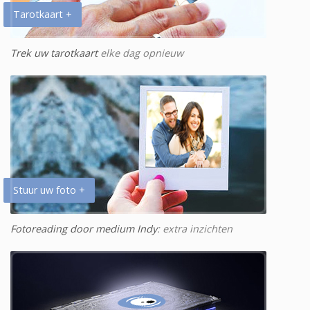
Tarotkaart +
Trek uw tarotkaart
elke dag opnieuw
Stuur uw foto +
Fotoreading door medium Indy
: extra inzichten