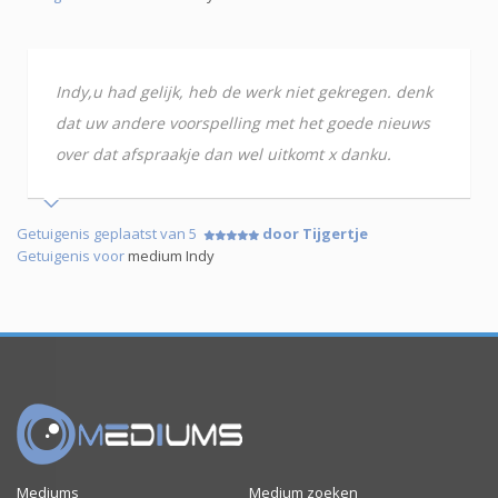
Indy,u had gelijk, heb de werk niet gekregen. denk
dat uw andere voorspelling met het goede nieuws
over dat afspraakje dan wel uitkomt x danku.
Getuigenis geplaatst van 5
door Tijgertje
Getuigenis voor
medium Indy
Mediums
Medium zoeken