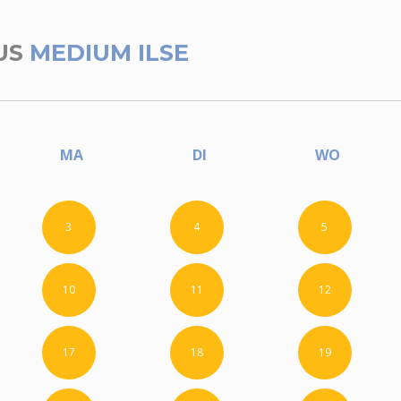
US
MEDIUM ILSE
MA
DI
WO
3
4
5
10
11
12
17
18
19