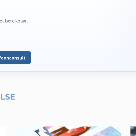
et bereikbaar.
foonconsult
ILSE