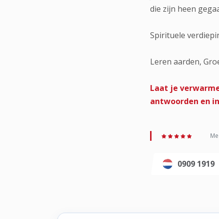
die zijn heen gegaa
Spirituele verdiep
Leren aarden, Groe
Laat je verwarme
antwoorden en inz
Med
0909 1919