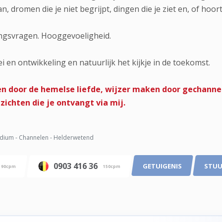
n, dromen die je niet begrijpt, dingen die je ziet en, of hoort
ingsvragen. Hooggevoeligheid.
i en ontwikkeling en natuurlijk het kijkje in de toekomst.
n door de hemelse liefde, wijzer maken door gechannel
ichten die je ontvangt via mij.
ium - Channelen - Helderwetend
0903 416 36
GETUIGENIS
STUU
90cpm
150cpm