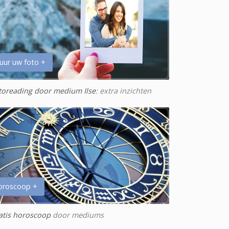
uur uw foto +
toreading door medium Ilse
: extra inzichten
oroscoop +
atis horoscoop
door mediums