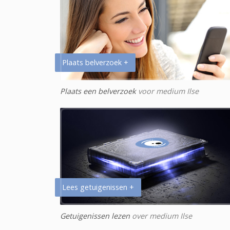
Plaats belverzoek +
Plaats een belverzoek
voor medium Ilse
Lees getuigenissen +
Getuigenissen lezen
over medium Ilse