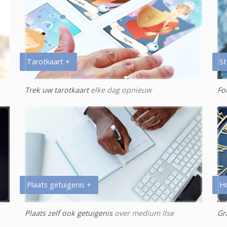
Tarotkaart +
St
Trek uw tarotkaart
elke dag opnieuw
Fo
Plaats getuigenis +
H
Plaats zelf ook getuigenis
over medium Ilse
Gr