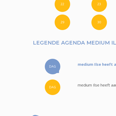
22
23
29
30
LEGENDE AGENDA MEDIUM I
medium Ilse heeft 
DAG
medium Ilse heeft aa
DAG