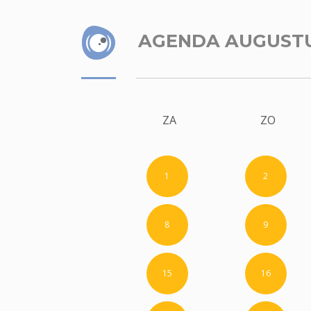
AGENDA AUGUST
ZA
ZO
1
2
8
9
15
16