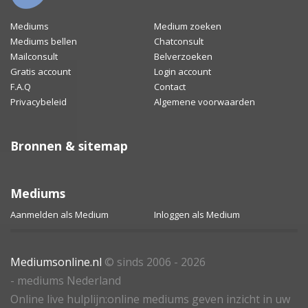
Mediums
Medium zoeken
Mediums bellen
Chatconsult
Mailconsult
Belverzoeken
Gratis account
Login account
F.A.Q
Contact
Privacybeleid
Algemene voorwaarden
Bronnen & sitemap
Mediums
Aanmelden als Medium
Inloggen als Medium
Mediumsonline.nl
© sinds 2006 - 2026
- mediums Nederland
Online live hulplijn:online mediums geven inzicht in uw