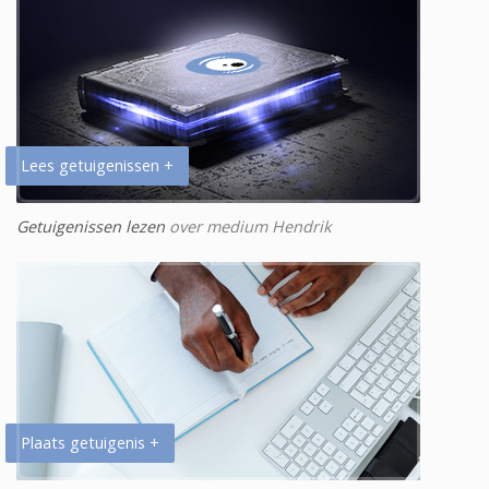
Lees getuigenissen +
Getuigenissen lezen
over medium Hendrik
Plaats getuigenis +