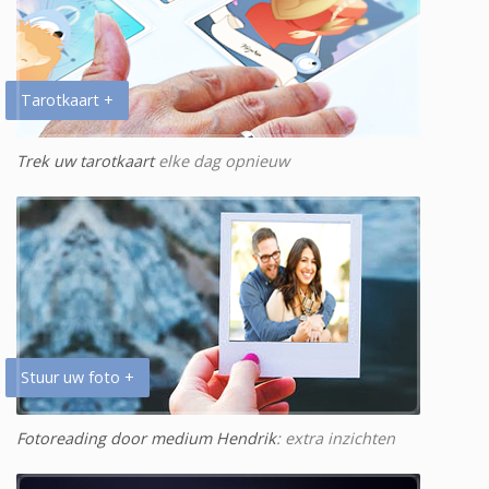
Tarotkaart +
Trek uw tarotkaart
elke dag opnieuw
Stuur uw foto +
Fotoreading door medium Hendrik
: extra inzichten