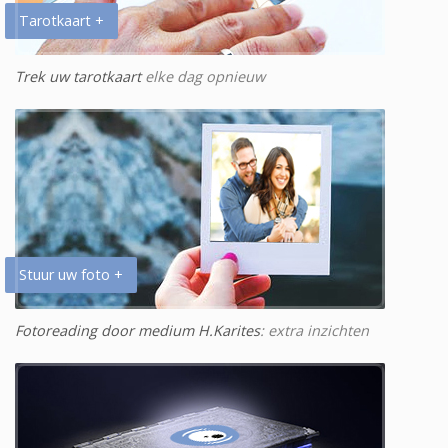
Tarotkaart +
Trek uw tarotkaart
elke dag opnieuw
Stuur uw foto +
Fotoreading door medium H.Karites
: extra inzichten