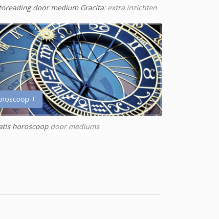
toreading door medium Gracita
: extra inzichten
oroscoop +
atis horoscoop
door mediums