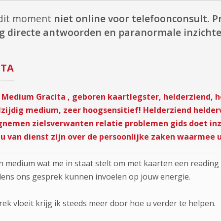
 dit moment
niet online voor telefoonconsult.
P
jg directe antwoorden en paranormale inzichte
ITA
Medium Gracita , geboren kaartlegster, helderziend, 
lzijdig medium, zeer hoogsensitief! Helderziend helder
nemen zielsverwanten relatie problemen gids doet inzi
al u van dienst zijn over de persoonlijke zaken waarmee u
n medium wat me in staat stelt om met kaarten een reading
tijdens ons gesprek kunnen invoelen op jouw energie.
k vloeit krijg ik steeds meer door hoe u verder te helpen.