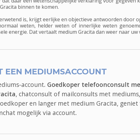
r dat daar een wetenschappelijke verklaring voor gegeven ka
m Gracita binnen te komen.
rwetend is, krijgt eerlijke en objectieve antwoorden door o
normaal weten, helder weten of innerlijke weten genoe
ele energie. Dat vertaalt medium Gracita dan weer naar uw w
T EEN MEDIUMSACCOUNT
mediums-account.
Goedkoper telefoonconsult me
acita
, chatconsult of mailconsults met mediums,
 goedkoper en langer met medium Gracita, geniet
mchat
mogelijk via account.