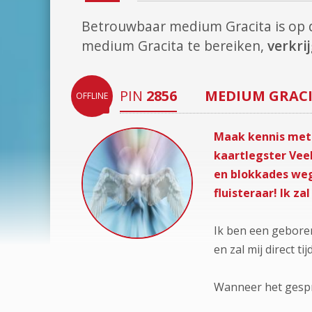
Betrouwbaar medium Gracita is op
medium Gracita te bereiken,
verkri
PIN
2856
MEDIUM
GRAC
OFFLINE
Maak kennis met 
kaartlegster Vee
en blokkades weg
fluisteraar! Ik z
Ik ben een gebore
en zal mij direct 
Wanneer het gespre