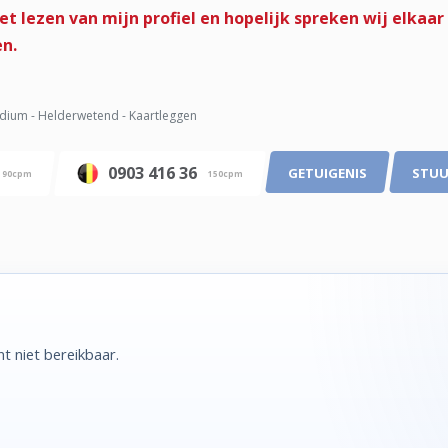
t lezen van mijn profiel en hopelijk spreken wij elkaa
en.
ium - Helderwetend - Kaartleggen
0903 416 36
GETUIGENIS
STUU
90cpm
150cpm
 niet bereikbaar.