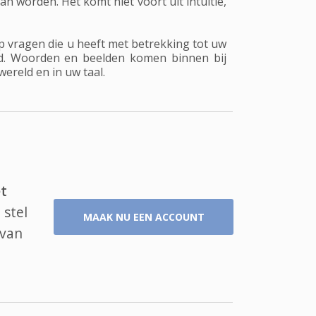
n worden. Het komt niet voort uit intuïtie,
p vragen die u heeft met betrekking tot uw
md. Woorden en beelden komen binnen bij
ereld en in uw taal.
t
 stel
MAAK NU EEN ACCOUNT
 van