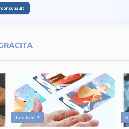
foonconsult
GRACITA
Tarotkaart +
St