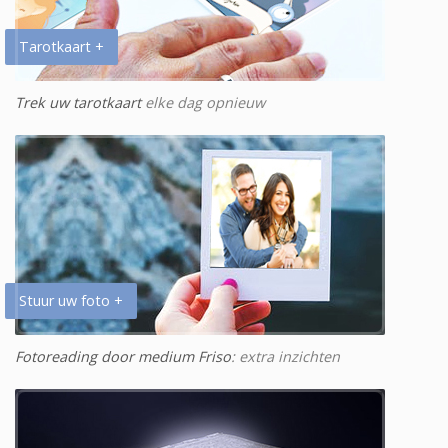
Tarotkaart +
Trek uw tarotkaart
elke dag opnieuw
Stuur uw foto +
Fotoreading door medium Friso
: extra inzichten