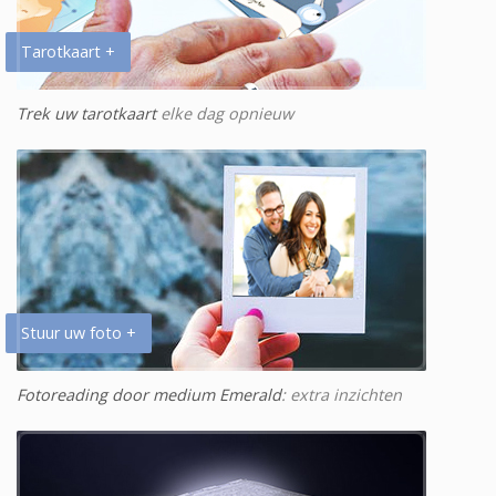
Tarotkaart +
Trek uw tarotkaart
elke dag opnieuw
Stuur uw foto +
Fotoreading door medium Emerald
: extra inzichten