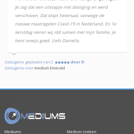
Je zag dat een uitstapje niet doorging en werd
verschoven. Dat klopt helemaal, vanwege de
nieuwe maatregelen Covid-19 in Nederland. En 1e
kerstdag vieren wij idd samen met mijn familie. Je
bent onwijs goed. Liefs Daniella.
Getuigenis geplaatst van 5
door D
Getuigenis voor
medium Emerald
Mediums
Medium zoeken