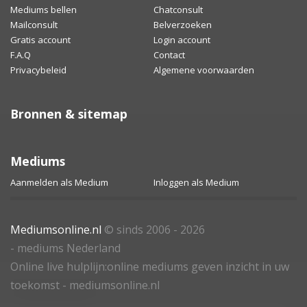
Mediums bellen
Chatconsult
Mailconsult
Belverzoeken
Gratis account
Login account
F.A.Q
Contact
Privacybeleid
Algemene voorwaarden
Bronnen & sitemap
Mediums
Aanmelden als Medium
Inloggen als Medium
Mediumsonline.nl
© sinds 2006 - 2026
- mediums Nederland
Online live hulplijn:online mediums geven inzicht in uw
toekomst - mediumsonline.nl