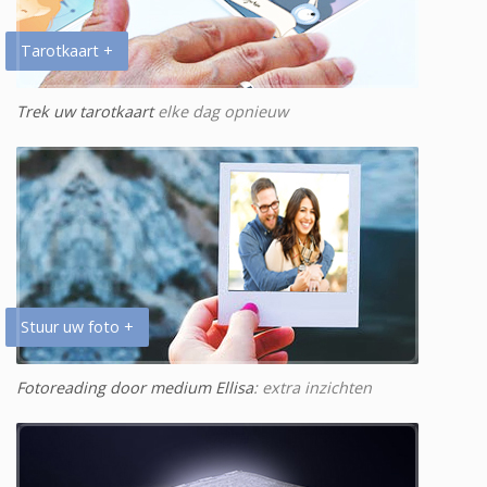
Tarotkaart +
Trek uw tarotkaart
elke dag opnieuw
Stuur uw foto +
Fotoreading door medium Ellisa
: extra inzichten