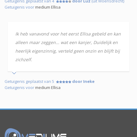
Getuigenis geplaatst van 4
door Luz
(uit Woensdrecht)
Getuigenis voor
medium Ellisa
Ik heb vanavond voor het eerst Ellisa gebeld en kan
alleen maar zeggen... wat een kanjer, Duidelijk en
heerlijk eigenzinnig, verteld geen onzin en blijft bij
zichzelf.
Getuigenis geplaatst van 5
door Ineke
Getuigenis voor
medium Ellisa