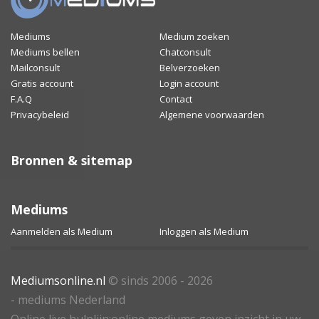
Mediums
Medium zoeken
Mediums bellen
Chatconsult
Mailconsult
Belverzoeken
Gratis account
Login account
F.A.Q
Contact
Privacybeleid
Algemene voorwaarden
Bronnen & sitemap
Mediums
Aanmelden als Medium
Inloggen als Medium
Mediumsonline.nl
© sinds 2006 - 2026
- mediums Nederland
Online live hulplijn:online mediums geven inzicht in uw