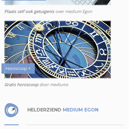
Plaats zelf ook getuigenis
over medium Egon
Horoscoop +
Gratis horoscoop
door mediums
HELDERZIEND
MEDIUM EGON