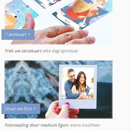
Tarotkaart +
Trek uw tarotkaart
elke dag opnieuw
Stuur uw foto +
Fotoreading door medium Egon
: extra inzichten