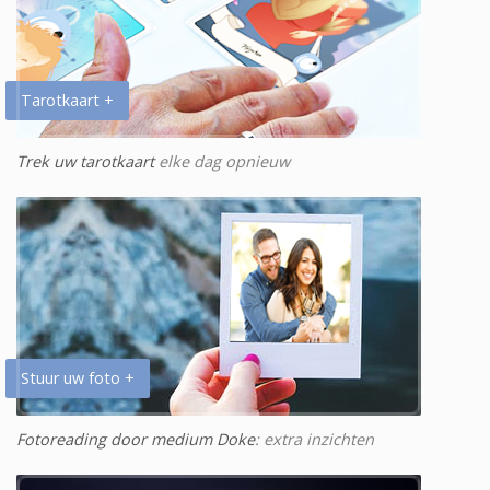
Tarotkaart +
Trek uw tarotkaart
elke dag opnieuw
Stuur uw foto +
Fotoreading door medium Doke
: extra inzichten