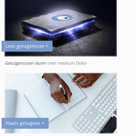
Lees getuigenissen +
Getuigenissen lezen
over medium Doke
Plaats getuigenis +