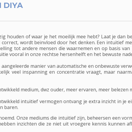
 DIYA
bezig houden of waar je het moeilijk mee hebt? Laat je dan b
el correct, wordt beïnvloed door het denken. Een intuïtief m
telling tot andere mensen die waarnemen en op basis van
ïtie vooral in onze rechtse hersenhelft en het bewuste nad
 een aangeleerde manier van automatische en onbewuste verw
nkelijk veel inspanning en concentratie vraagt, maar naar
ntwikkeld medium, dwz ouder, meer ervaren, meer belezen me
kkeld intuïtief vermogen ontvang je extra inzicht in je eige
en baren.
enoemd. Onze mediums die intuïtief zijn, beheersen een vor
hebben inzichten die ze niet uit vroegere kennis kunnen a