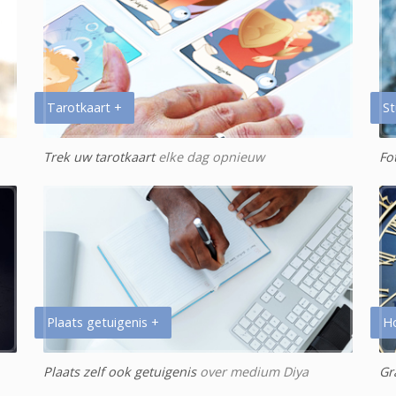
Tarotkaart +
St
Trek uw tarotkaart
elke dag opnieuw
Fo
Plaats getuigenis +
H
Plaats zelf ook getuigenis
over medium Diya
Gr