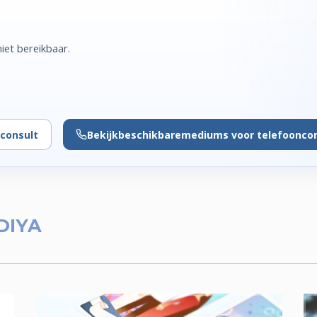
et bereikbaar.
consult
Bekijk
beschikbare
mediums voor telefoonco
DIYA