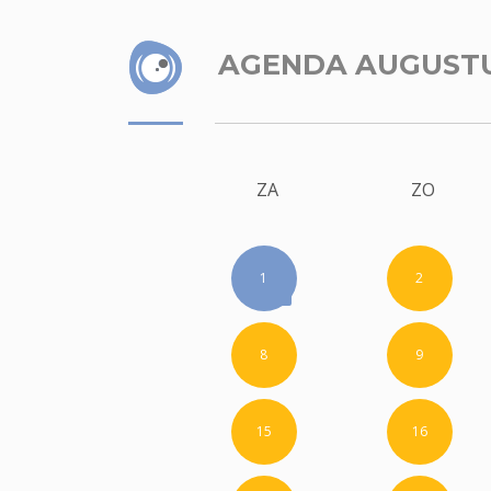
AGENDA AUGUST
ZA
ZO
1
2
8
9
15
16