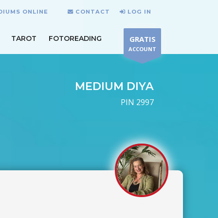
DIUMS ONLINE
CONTACT
LOG IN
TAROT
FOTOREADING
GRATIS
ACCOUNT
MEDIUM DIYA
PIN 2997