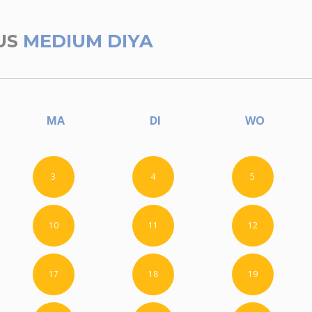
US
MEDIUM DIYA
MA
DI
WO
3
4
5
10
11
12
17
18
19