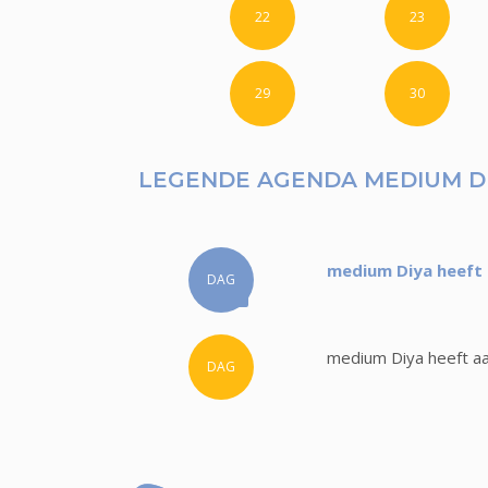
22
23
29
30
LEGENDE AGENDA MEDIUM D
medium Diya heeft 
DAG
medium Diya heeft aa
DAG