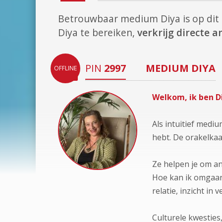
Betrouwbaar medium Diya is op d
Diya te bereiken,
verkrijg directe 
PIN
2997
MEDIUM
DIYA
OFFLINE
Welkom, ik ben D
Als intuitief medi
hebt. De orakelkaar
Ze helpen je om an
Hoe kan ik omgaan 
relatie, inzicht in
Culturele kwesties