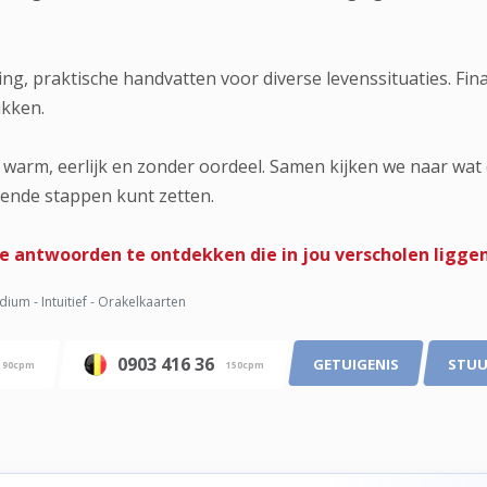
ing, praktische handvatten voor diverse levenssituaties. Fina
ukken.
 warm, eerlijk en zonder oordeel. Samen kijken we naar wat d
gende stappen kunt zetten.
e antwoorden te ontdekken die in jou verscholen liggen?
ium - Intuitief - Orakelkaarten
0903 416 36
GETUIGENIS
STUU
90cpm
150cpm