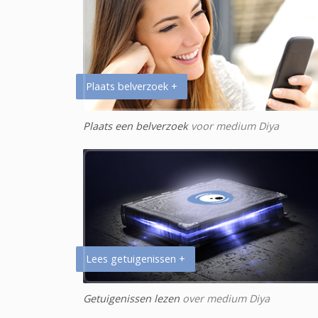
Plaats belverzoek +
Plaats een belverzoek
voor medium Diya
Lees getuigenissen +
Getuigenissen lezen
over medium Diya