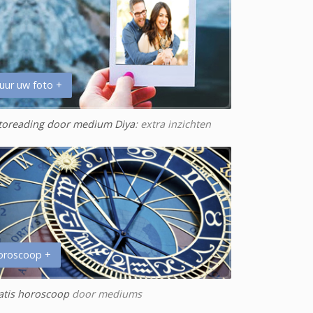
uur uw foto +
toreading door medium Diya
: extra inzichten
oroscoop +
atis horoscoop
door mediums