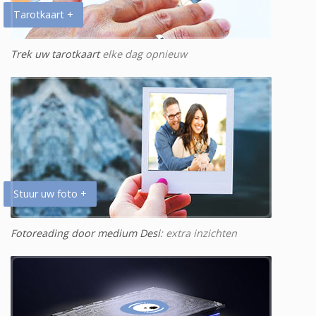
Tarotkaart +
Trek uw tarotkaart
elke dag opnieuw
Stuur uw foto +
Fotoreading door medium Desi
: extra inzichten