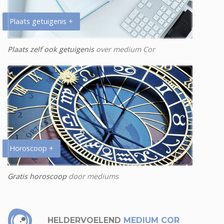
Plaats getuigenis +
Plaats zelf ook getuigenis
over medium Cor
Horoscoop +
Gratis horoscoop
door mediums
HELDERVOELEND
MEDIUM COR