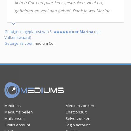
Ik heb Cor een paar keer gesproken. Heel erg
geholpen en veel aan gehad. Dank je wel Marina
Getuigenis geplaatst van 5
door Marina
(uit
Valkenswaard)
Getuigenis voor
medium Cor
Mediums
Medium zoeken
Mediums bellen
Chatconsult
Mailconsult
Belverzoeken
Gratis account
Login account