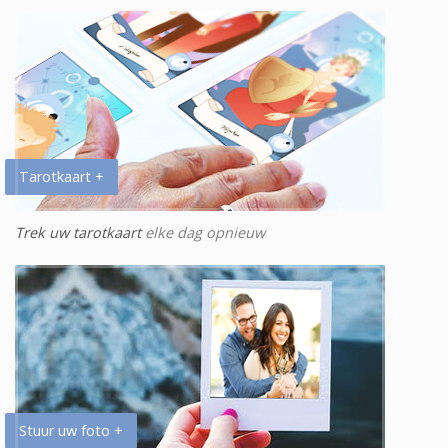
Tarotkaart +
Trek uw tarotkaart
elke dag opnieuw
Stuur uw foto +