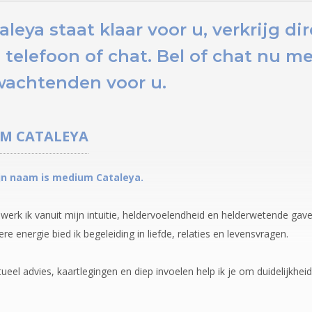
eya staat klaar voor u,
verkrijg d
 telefoon of chat.
Bel of chat nu
me
wachtenden voor u.
UM
CATALEYA
ijn naam is medium Cataleya.
 werk ik vanuit mijn intuitie, heldervoelendheid en helderwetende gave
ere energie bied ik begeleiding in liefde, relaties en levensvragen.
ueel advies, kaartlegingen en diep invoelen help ik je om duidelijkheid