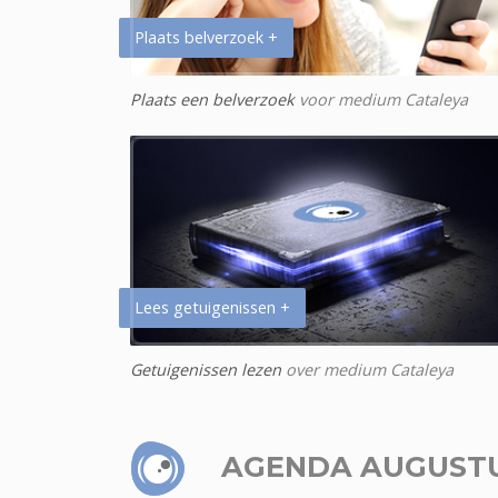
Plaats belverzoek +
Plaats een belverzoek
voor medium Cataleya
Lees getuigenissen +
Getuigenissen lezen
over medium Cataleya
AGENDA AUGUST