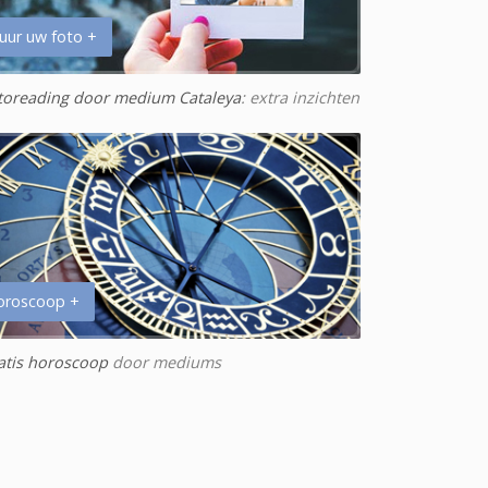
uur uw foto +
toreading door medium Cataleya
: extra inzichten
oroscoop +
atis horoscoop
door mediums