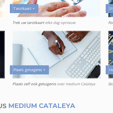
Tarotkaart +
St
Trek uw tarotkaart
elke dag opnieuw
Fo
Plaats getuigenis +
H
Plaats zelf ook getuigenis
over medium Cataleya
Gr
US
MEDIUM CATALEYA