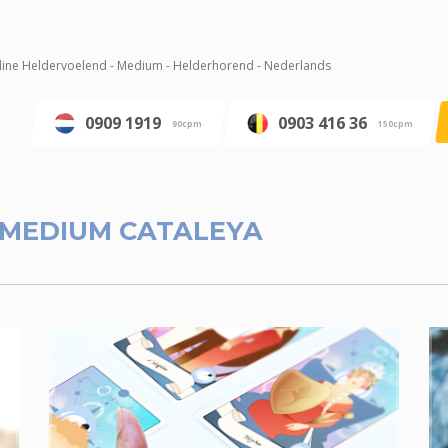
ine Heldervoelend - Medium - Helderhorend - Nederlands
0909 1919
0903 416 36
90cpm
150cpm
MEDIUM CATALEYA