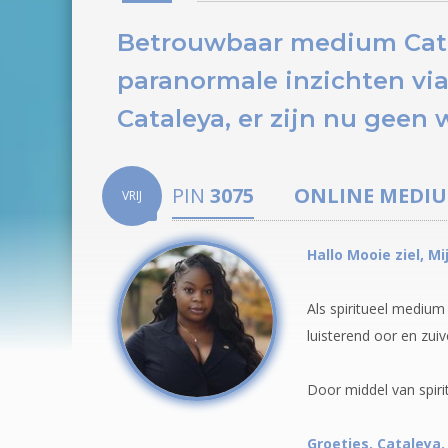
Betrouwbaar medium Catal
paranormale inzichten via
Cataleya, er zijn nu
geen 
PIN
3075
ONLINE MEDI
VRIJ
Hallo Mooie ziel, M
Als spiritueel medium
luisterend oor en zuiv
Door middel van spirit
Groetjes, Cataleya.