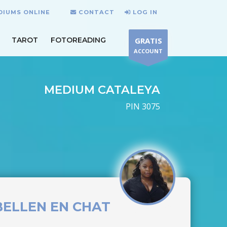
DIUMS ONLINE
CONTACT
LOG IN
TAROT
FOTOREADING
GRATIS
ACCOUNT
MEDIUM CATALEYA
PIN 3075
ELLEN EN CHAT