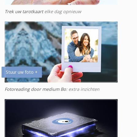
Trek uw tarotkaart
elke dag opnieuw
Stuur uw foto +
Fotoreading door medium Bo
: extra inzichten