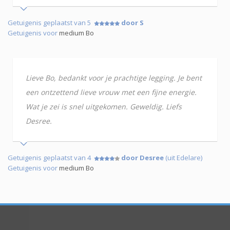
Getuigenis geplaatst van 5
door S
Getuigenis voor
medium Bo
Lieve Bo, bedankt voor je prachtige legging. Je bent
een ontzettend lieve vrouw met een fijne energie.
Wat je zei is snel uitgekomen. Geweldig. Liefs
Desree.
Getuigenis geplaatst van 4
door Desree
(uit Edelare)
Getuigenis voor
medium Bo