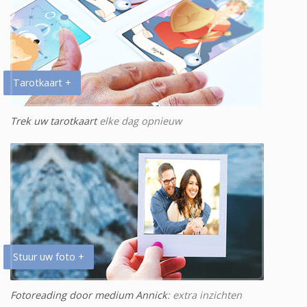
Tarotkaart +
Trek uw tarotkaart
elke dag opnieuw
Stuur uw foto +
Fotoreading door medium Annick
: extra inzichten