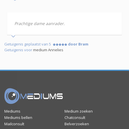
Prachtige dame aanrader.
Getuigenis geplaatst van 5
door Bram
Getuigenis voor
medium Annelies
Mediums
Medium zoeken
Mediums bellen
Chatconsult
Mailconsult
Belverzoeken