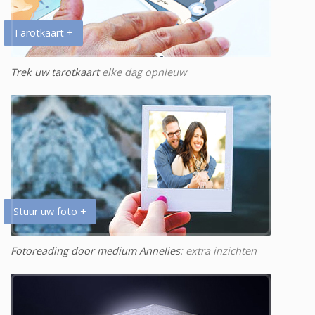
Tarotkaart +
Trek uw tarotkaart
elke dag opnieuw
Stuur uw foto +
Fotoreading door medium Annelies
: extra inzichten