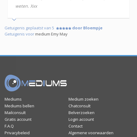
weten. Xxx
Getuigenis geplaatst van 5
door Bloempje
Getuigenis voor
medium Emy May
Mediums
Medium zoeken
Mediums bellen
Chatconsult
Mailconsult
Belverzoeken
Gratis account
Login account
F.A.Q
Contact
Privacybeleid
Algemene voorwaarden