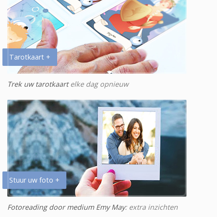
Tarotkaart +
Trek uw tarotkaart
elke dag opnieuw
Stuur uw foto +
Fotoreading door medium Emy May
: extra inzichten