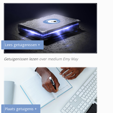
Lees getuigenissen +
Getuigenissen lezen
over medium Emy May
Plaats getuigenis +