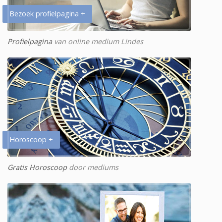
Bezoek profielpagina +
Profielpagina
van online medium Lindes
Horoscoop +
Gratis Horoscoop
door mediums