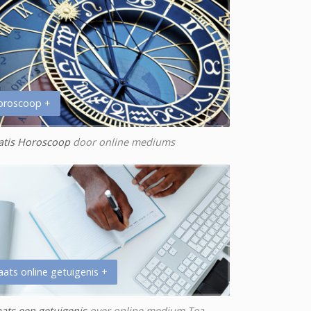
oroscoop +
atis Horoscoop
door online mediums
aats online getuigenis +
aats een getuigenis
over online medium Tea