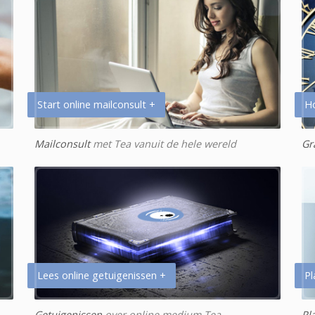
Start online mailconsult +
H
Mailconsult
met Tea vanuit de hele wereld
Gr
Lees online getuigenissen +
Pl
Getuigenissen
over online medium Tea
Pl