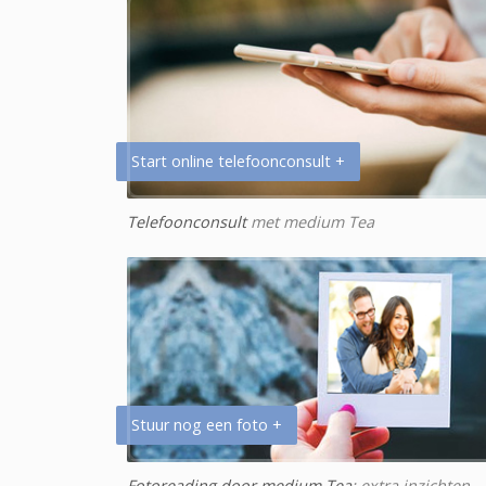
Start online telefoonconsult +
Telefoonconsult
met medium Tea
Stuur nog een foto +
Fotoreading door medium Tea
: extra inzichten