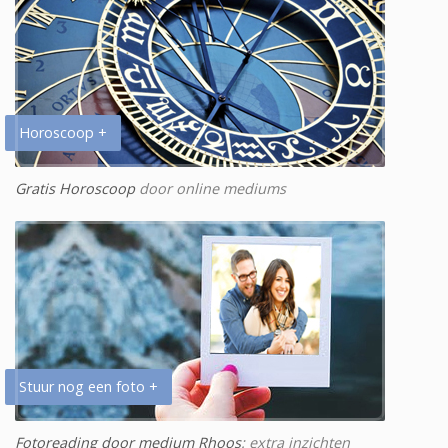
Horoscoop +
Gratis Horoscoop
door online mediums
Stuur nog een foto +
Fotoreading door medium Rhoos
: extra inzichten