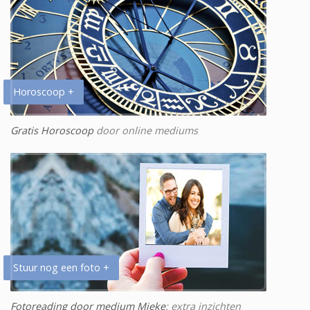
Horoscoop +
Gratis Horoscoop
door online mediums
Stuur nog een foto +
Fotoreading door medium Mieke
: extra inzichten