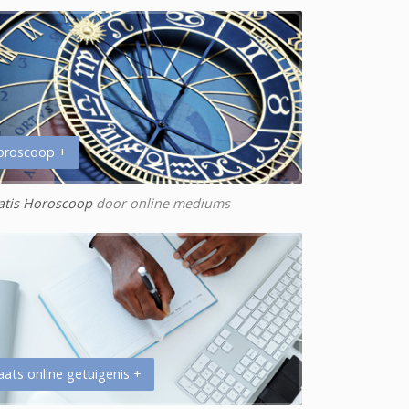
oroscoop +
atis Horoscoop
door online mediums
aats online getuigenis +