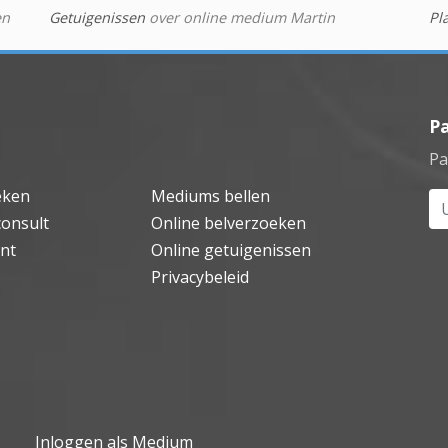
en
Getuigenissen
over online medium Martin
Pl
P
Pa
eken
Mediums bellen
Uw
consult
Online belverzoeken
nt
Online getuigenissen
Privacybeleid
Inloggen als Medium