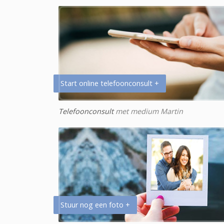
Start online telefoonconsult +
Telefoonconsult
met medium Martin
Stuur nog een foto +