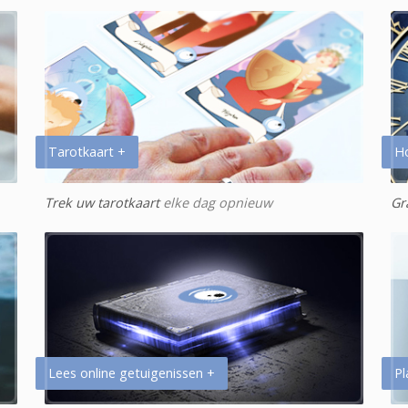
Tarotkaart +
H
Trek uw tarotkaart
elke dag opnieuw
Gr
Lees online getuigenissen +
Pl