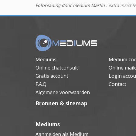
Fotoreading door medium Martin
: extra inzicht
Mediums
Medium zo
Online chatconsult
Online mail
Gratis account
Login accou
F.A.Q
Contact
Algemene voorwaarden
Bronnen & sitemap
Mediums
Aanmelden als Medium