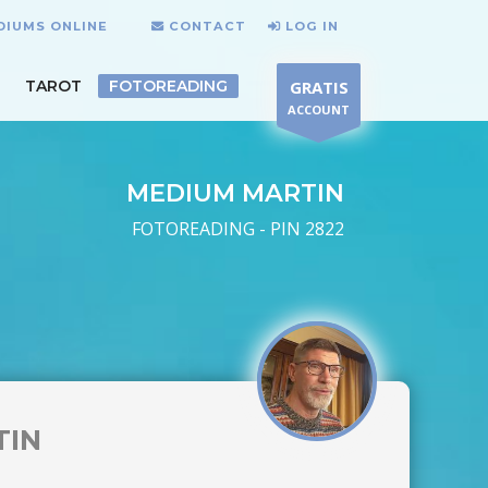
DIUMS ONLINE
CONTACT
LOG IN
TAROT
FOTOREADING
GRATIS
ACCOUNT
MEDIUM MARTIN
FOTOREADING - PIN 2822
TIN