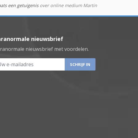
aats een getuigenis
over online medium Martin
aranormale nieuwsbrief
ranormale nieuwsbrief met voordelen.
 e-mailadres