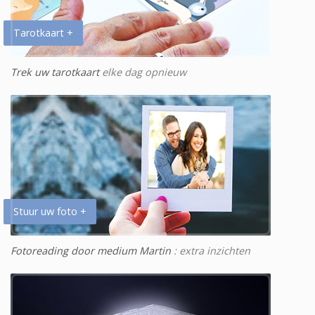
Tarotkaart +
Trek uw tarotkaart
elke dag opnieuw
Stuur uw foto +
Fotoreading door medium Martin
: extra inzichten