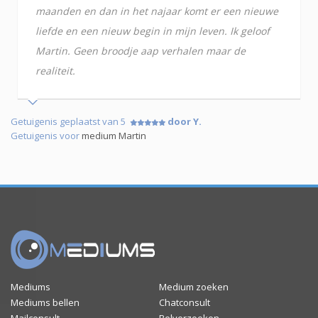
maanden en dan in het najaar komt er een nieuwe
liefde en een nieuw begin in mijn leven. Ik geloof
Martin. Geen broodje aap verhalen maar de
realiteit.
Getuigenis geplaatst van 5
door Y.
Getuigenis voor
medium Martin
Mediums
Medium zoeken
Mediums bellen
Chatconsult
Mailconsult
Belverzoeken