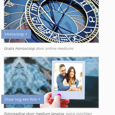
Horoscoop +
Gratis Horoscoop
door online mediums
Stuur nog een foto +
Fotoreading door medium Janaina
: extra inzichten