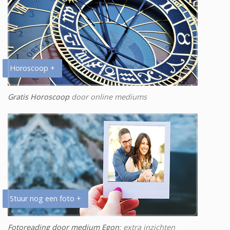
Horoscoop +
Gratis Horoscoop
door online mediums
Stuur nog een foto +
Fotoreading door medium Egon
: extra inzichten