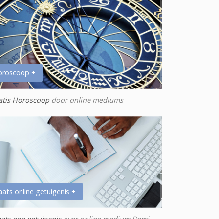
oroscoop +
atis Horoscoop
door online mediums
aats online getuigenis +
aats een getuigenis
over online medium Demi