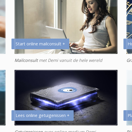
Start online mailconsult +
H
Mailconsult
met Demi vanuit de hele wereld
Gr
Lees online getuigenissen +
Pl
Getuigenissen
over online medium Demi
Pl