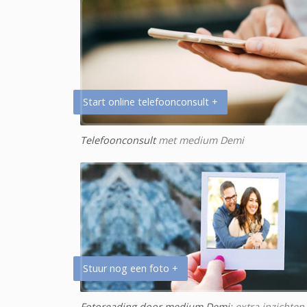
Start online telefoonconsult +
Telefoonconsult
met medium Demi
Stuur nog een foto +
Fotoreading door medium Demi
: extra inzichten