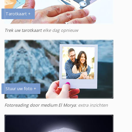
Tarotkaart +
Trek uw tarotkaart
elke dag opnieuw
Stuur uw foto +
Fotoreading door medium El Morya
: extra inzichten