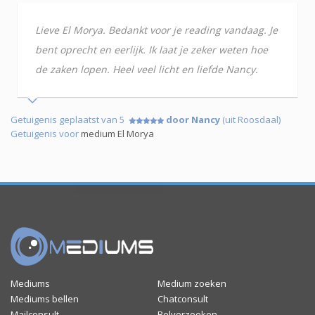
Lieve El Morya. Bedankt voor je reading vandaag. Je
bent oprecht en eerlijk. Ik laat je zeker weten hoe
de zaken lopen. Heel veel licht en liefde Nancy.
Getuigenis geplaatst van 5
door Nancy
(uit Roosdaal)
Getuigenis voor
medium El Morya
Mediums
Medium zoeken
Mediums bellen
Chatconsult
Mailconsult
Belverzoeken