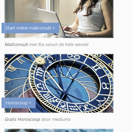
Start online mailconsult +
Mailconsult
met Ria vanuit de hele wereld
Horoscoop +
Gratis Horoscoop
door mediums