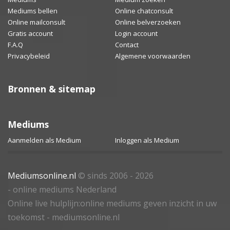
Mediums bellen
Online chatconsult
Online mailconsult
Online belverzoeken
Gratis account
Login account
F.A.Q
Contact
Privacybeleid
Algemene voorwaarden
Bronnen & sitemap
Mediums
Aanmelden als Medium
Inloggen als Medium
Mediumsonline.nl
© sinds 2006 - 2026
- online mediums Nederland
Online live hulplijn:online mediums geven inzicht in uw
toekomst - mediumsonline.nl