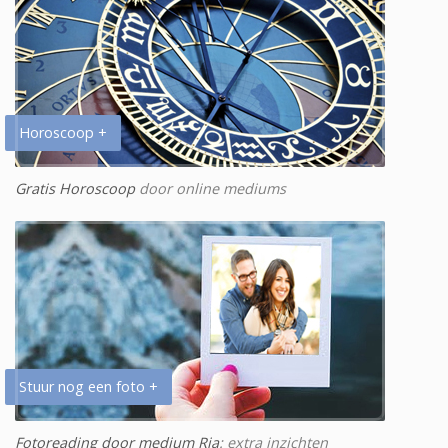
Horoscoop +
Gratis Horoscoop
door online mediums
Stuur nog een foto +
Fotoreading door medium Ria
: extra inzichten