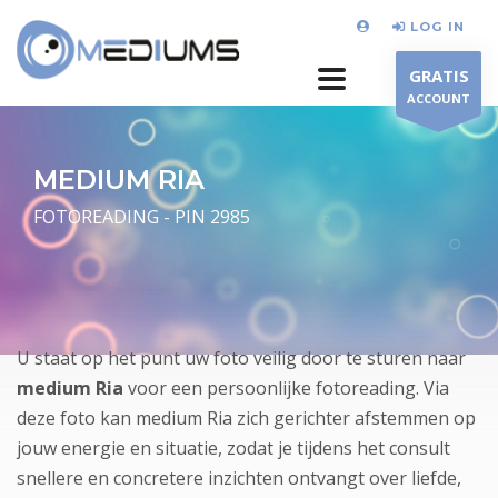
LOG IN
GRATIS
ACCOUNT
MEDIUM RIA
FOTOREADING - PIN 2985
U staat op het punt uw foto veilig door te sturen naar
medium Ria
voor een persoonlijke fotoreading. Via
deze foto kan medium Ria zich gerichter afstemmen op
jouw energie en situatie, zodat je tijdens het consult
snellere en concretere inzichten ontvangt over liefde,