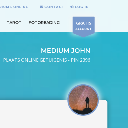
DIUMS ONLINE
CONTACT
LOG IN
TAROT
FOTOREADING
GRATIS
ACCOUNT
MEDIUM JOHN
PLAATS ONLINE GETUIGENIS - PIN 2396