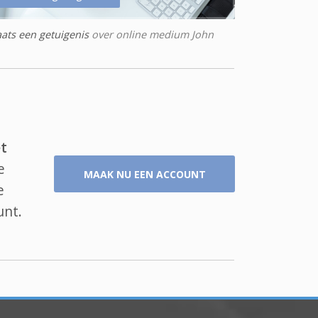
aats een getuigenis
over online medium John
t
e
MAAK NU EEN ACCOUNT
e
unt.