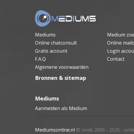
Mediums
Medium zo
Online chatconsult
Online mail
Gratis account
Login accou
F.A.Q
Contact
Algemene voorwaarden
Bronnen & sitemap
Mediums
Aanmelden als Medium
Mediumsonline.nl
© sinds 2006 - 2026
- onl