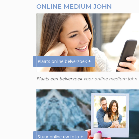
ONLINE MEDIUM JOHN
Plaats online belverzoek +
Plaats een belverzoek
voor online medium John
Stuur online uw foto +