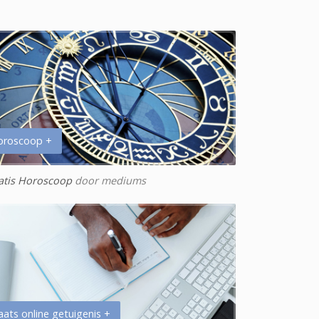
oroscoop +
atis Horoscoop
door mediums
aats online getuigenis +