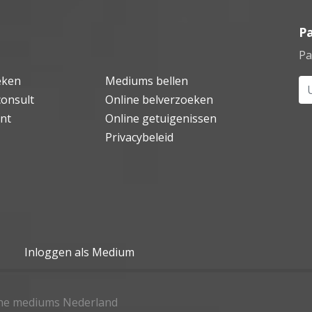
P
Pa
eken
Mediums bellen
Uw
consult
Online belverzoeken
nt
Online getuigenissen
Privacybeleid
Inloggen als Medium
ine mediums Nederland