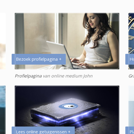
Bezoek profielpagina +
H
Profielpagina
van online medium John
Gr
Lees online getuigenissen +
Pl