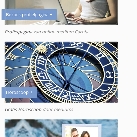
Bezoek profielpagina +
Profielpagina
van online medium Carola
Horoscoop +
Gratis Horoscoop
door mediums