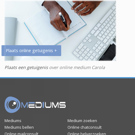
Plaats online getuigenis +
Plaats een getuigenis
over online medium Carola
Mediums
Medium zoeken
Mediums bellen
Online chatconsult
Online mailconsult
Online belverzoeken