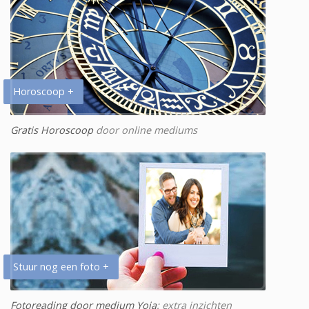
Horoscoop +
Gratis Horoscoop
door online mediums
Stuur nog een foto +
Fotoreading door medium Yoia
: extra inzichten