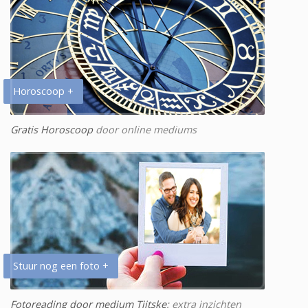
Horoscoop +
Gratis Horoscoop
door online mediums
Stuur nog een foto +
Fotoreading door medium Tjitske
: extra inzichten