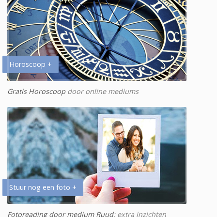
Horoscoop +
Gratis Horoscoop
door online mediums
Stuur nog een foto +
Fotoreading door medium Ruud
: extra inzichten