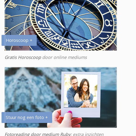
Horoscoop +
Gratis Horoscoop
door online mediums
Stuur nog een foto +
Fotoreading door medium Ruby
: extra inzichten