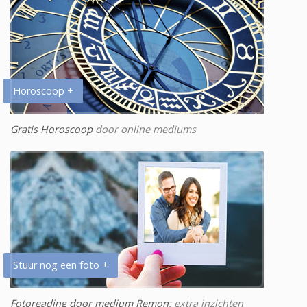
Horoscoop +
Gratis Horoscoop
door online mediums
Stuur nog een foto +
Fotoreading door medium Remon
: extra inzichten