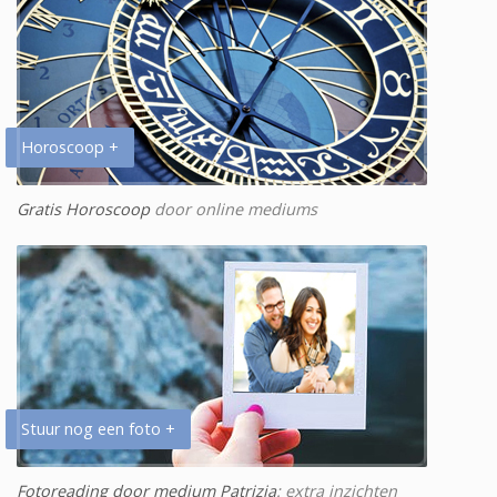
Horoscoop +
Gratis Horoscoop
door online mediums
Stuur nog een foto +
Fotoreading door medium Patrizia
: extra inzichten