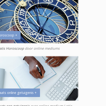
oroscoop +
atis Horoscoop
door online mediums
aats online getuigenis +
aats een getuigenis
over online medium Lotje