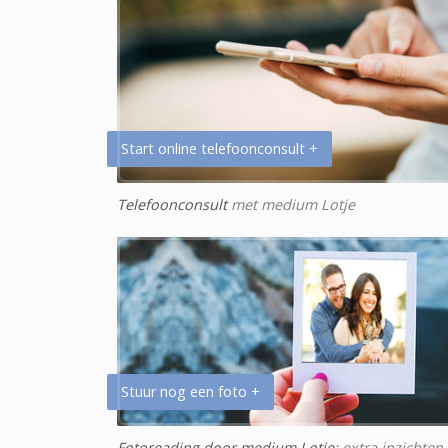
Start online telefoonconsult +
Telefoonconsult
met medium Lotje
Stuur nog een foto +
Fotoreading door medium Lotje
: extra inzichten