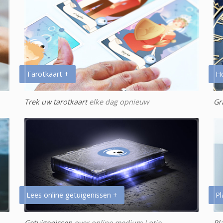
Tarotkaart +
H
Trek uw tarotkaart
elke dag opnieuw
Gr
Lees online getuigenissen +
Pl
Getuigenissen
over online medium Lotje
Pl