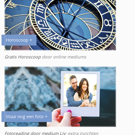
Horoscoop +
Gratis Horoscoop
door online mediums
Stuur nog een foto +
Fotoreading door medium Liv
: extra inzichten