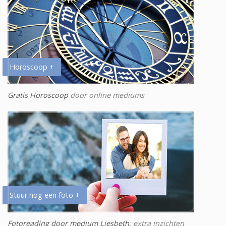
Horoscoop +
Gratis Horoscoop
door online mediums
Stuur nog een foto +
Fotoreading door medium Liesbeth
: extra inzichten