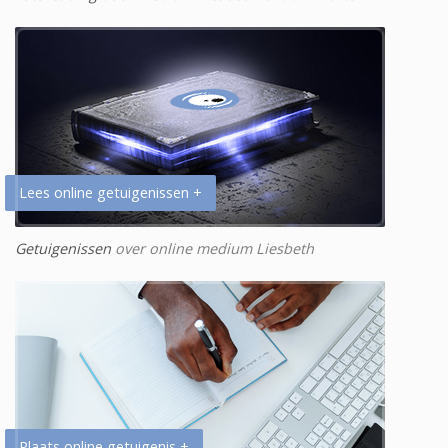
Lees online getuigenissen +
Getuigenissen
over online medium Liesbeth
Plaats online getuigenis +