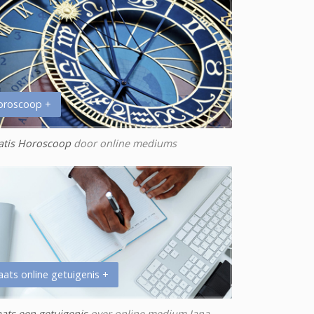
oroscoop +
atis Horoscoop
door online mediums
aats online getuigenis +
aats een getuigenis
over online medium Jana