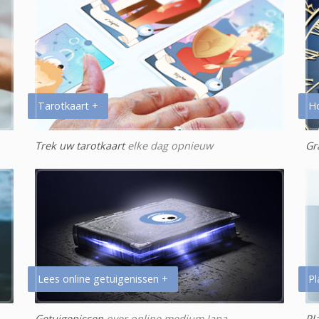
Tarotkaart +
H
Trek uw tarotkaart
elke dag opnieuw
Gr
Lees online getuigenissen +
Pl
Getuigenissen
over online medium Jana
Pl