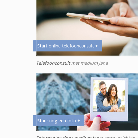
Start online telefoonconsult +
Telefoonconsult
met medium Jana
Stuur nog een foto +
Fotoreading door medium Jana
: extra inzichten