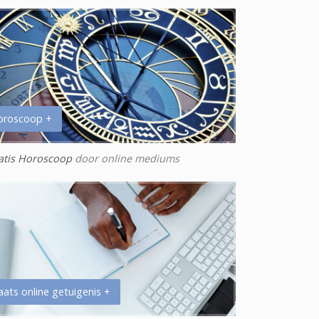
oroscoop +
atis Horoscoop
door online mediums
aats online getuigenis +