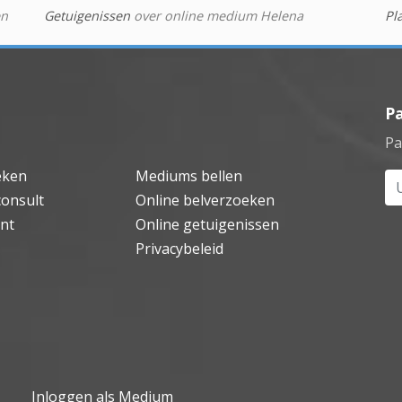
en
Getuigenissen
over online medium Helena
Pl
P
Pa
eken
Mediums bellen
Uw
consult
Online belverzoeken
nt
Online getuigenissen
Privacybeleid
Inloggen als Medium