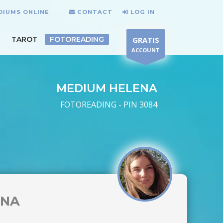
DIUMS ONLINE
CONTACT
LOG IN
TAROT
FOTOREADING
GRATIS
ACCOUNT
MEDIUM HELENA
FOTOREADING - PIN 3084
ENA