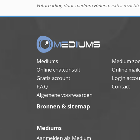
Fotoreading door medium Helena
: extra inzicht
Mediums
Medium zo
Online chatconsult
Online mail
Gratis account
Login accou
F.A.Q
Contact
Algemene voorwaarden
Bronnen & sitemap
Mediums
Aanmelden als Medium