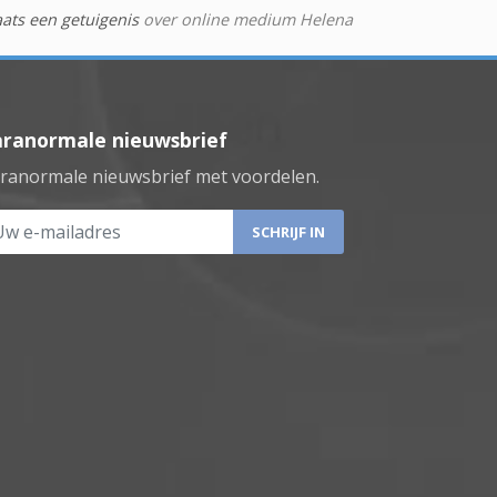
aats een getuigenis
over online medium Helena
aranormale nieuwsbrief
ranormale nieuwsbrief met voordelen.
 e-mailadres