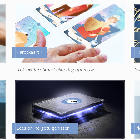
Tarotkaart +
H
Trek uw tarotkaart
elke dag opnieuw
Gr
Lees online getuigenissen +
Pl