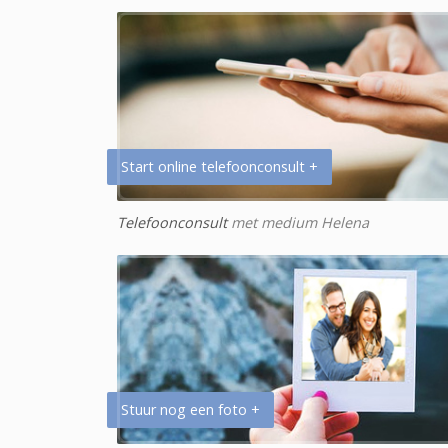
Start online telefoonconsult +
Telefoonconsult
met medium Helena
Stuur nog een foto +