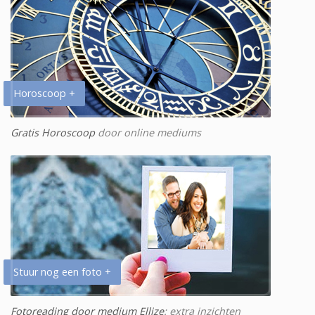
Horoscoop +
Gratis Horoscoop
door online mediums
Stuur nog een foto +
Fotoreading door medium Ellize
: extra inzichten