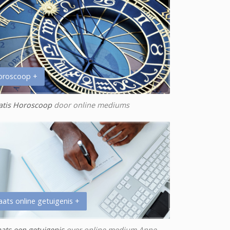
oroscoop +
atis Horoscoop
door online mediums
aats online getuigenis +
aats een getuigenis
over online medium Anne