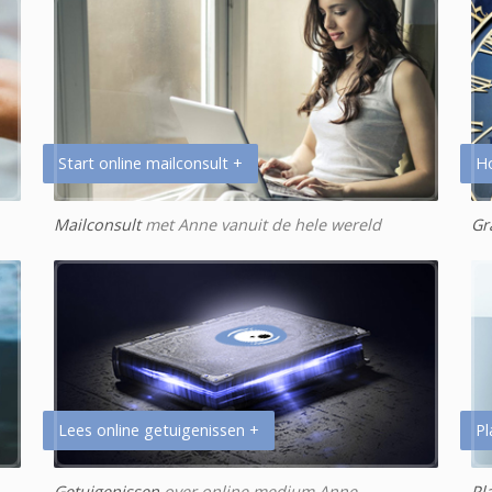
Start online mailconsult +
H
Mailconsult
met Anne vanuit de hele wereld
Gr
Lees online getuigenissen +
Pl
Getuigenissen
over online medium Anne
Pl