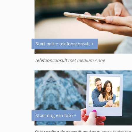
Start online telefoonconsult +
Telefoonconsult
met medium Anne
Stuur nog een foto +
Fotoreading door medium Anne
: extra inzichten