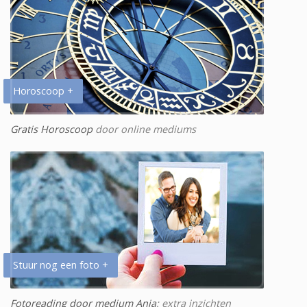
Horoscoop +
Gratis Horoscoop
door online mediums
Stuur nog een foto +
Fotoreading door medium Anja
: extra inzichten