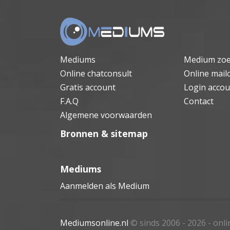
Mediums
Medium zo
Online chatconsult
Online mail
Gratis account
Login accou
F.A.Q
Contact
Algemene voorwaarden
Bronnen & sitemap
Mediums
Aanmelden als Medium
Mediumsonline.nl
© sinds 2006 - 2026
- onl