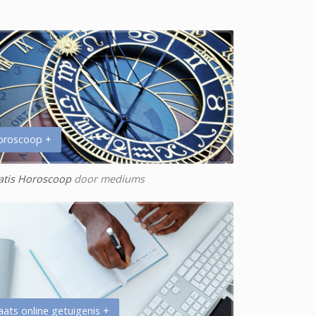
oroscoop +
atis Horoscoop
door mediums
aats online getuigenis +