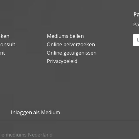
P
Pa
eken
Mediums bellen
Uw
consult
Online belverzoeken
nt
Online getuigenissen
Privacybeleid
Inloggen als Medium
ine mediums Nederland