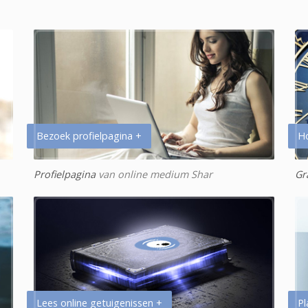
Bezoek profielpagina +
H
Profielpagina
van online medium Shar
Gr
Lees online getuigenissen +
Pl