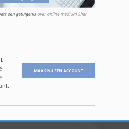
aats een getuigenis
over online medium Shar
t
e
MAAK NU EEN ACCOUNT
e
unt.