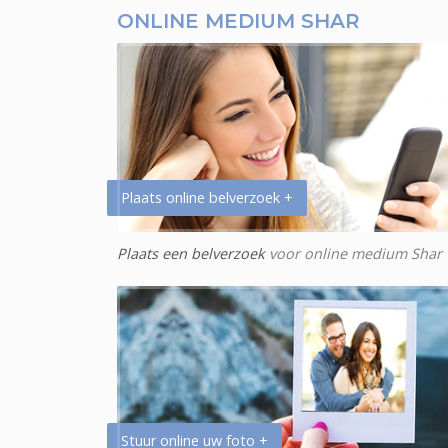
ONLINE MEDIUM SHAR
Plaats online belverzoek +
Plaats een belverzoek
voor online medium Shar
Stuur online uw foto +