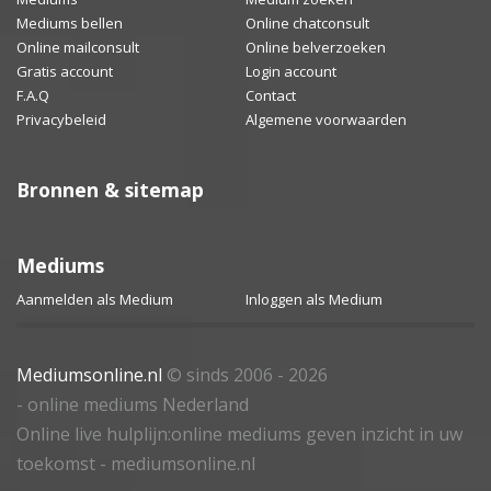
Mediums bellen
Online chatconsult
Online mailconsult
Online belverzoeken
Gratis account
Login account
F.A.Q
Contact
Privacybeleid
Algemene voorwaarden
Bronnen & sitemap
Mediums
Aanmelden als Medium
Inloggen als Medium
Mediumsonline.nl
© sinds 2006 - 2026
- online mediums Nederland
Online live hulplijn:online mediums geven inzicht in uw
toekomst - mediumsonline.nl