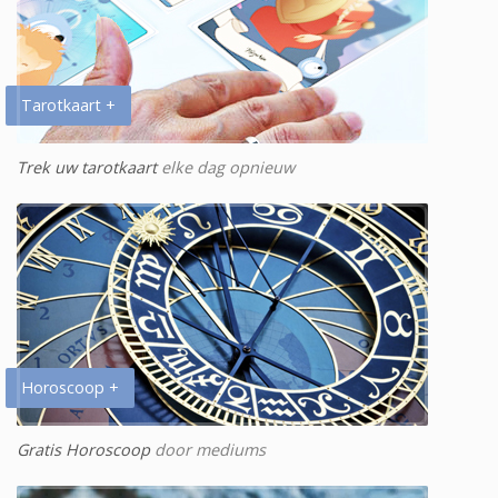
Tarotkaart +
Trek uw tarotkaart
elke dag opnieuw
Horoscoop +
Gratis Horoscoop
door mediums