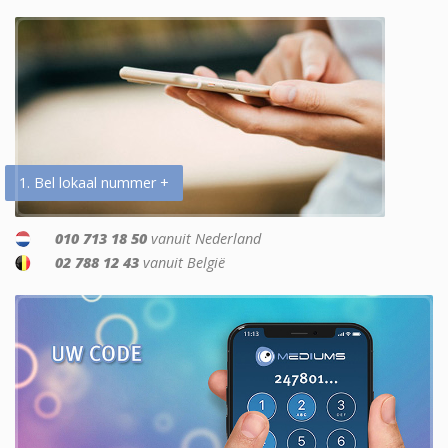
1. Bel lokaal nummer +
010 713 18 50
vanuit Nederland
02 788 12 43
vanuit België