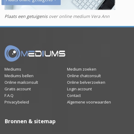
Plaats een getuigenis
over online medium Vera Ann
Mediums
Medium zoeken
Mediums bellen
Online chatconsult
Online mailconsult
Online belverzoeken
Gratis account
Login account
F.A.Q
Contact
Privacybeleid
Algemene voorwaarden
Bronnen & sitemap